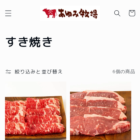
コンテ
カ
ンツに
進む
ー
ト
コ
すき焼き
レ
ク
絞り込みと並び替え
6個の商品
シ
ョ
ン
: