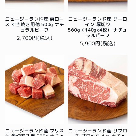
ニュージーランド産 肩ロー
ニュージーランド産 サーロ
ス すき焼き用他 500g ナチ
イン 厚切り
ュラルビーフ
560g（140gx4枚） ナチュ
ラルビーフ
通
2,700円(税込)
通
5,900円(税込)
常
常
価
価
格
格
ニュージーランド産 ブリス
ニュージーランド産 リブロ