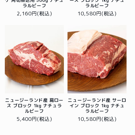
ケ 角切煮込用 500g ナチュ
ース ブロック 1kg ナチュ
ラルビーフ
ラルビーフ
通
2,160円(税込)
通
10,580円(税込)
常
常
価
価
格
格
ニュージーランド産 肩ロー
ニュージーランド産 サーロ
ス ブロック 1kg ナチュラ
イン ブロック 1kg ナチュ
ルビーフ
ラルビーフ
通
5,400円(税込)
通
10,580円(税込)
常
常
価
価